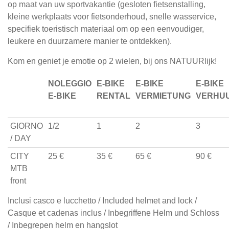
op maat van uw sportvakantie (gesloten fietsenstalling,
n
kleine werkplaats voor fietsonderhoud, snelle wasservice,
specifiek toeristisch materiaal om op een eenvoudiger,
leukere en duurzamere manier te ontdekken).
Kom en geniet je emotie op 2 wielen, bij ons NATUURlijk!
NOLEGGIO
E-BIKE
E-BIKE
E-BIKE
E-BIKE
RENTAL
VERMIETUNG
VERHU
GIORNO
1/2
1
2
3
/ DAY
CITY
25 €
35 €
65 €
90 €
MTB
front
Inclusi casco e lucchetto / Included helmet and lock /
Casque et cadenas inclus / Inbegriffene Helm und Schloss
/ Inbegrepen helm en hangslot