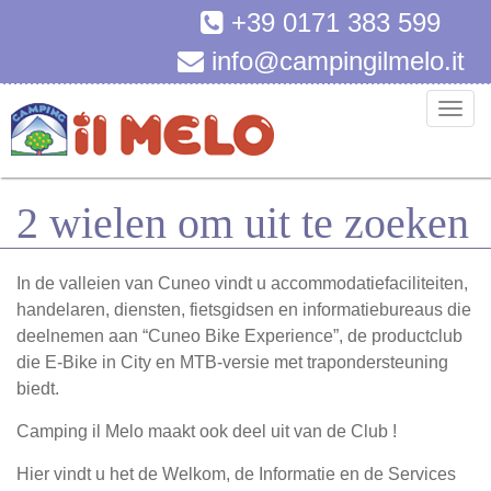
+39 0171 383 599
info@campingilmelo.it
T
o
g
g
2 wielen om uit te zoeken
l
e
n
In de valleien van Cuneo vindt u accommodatiefaciliteiten,
a
handelaren, diensten, fietsgidsen en informatiebureaus die
v
deelnemen aan “Cuneo Bike Experience”, de productclub
i
die E-Bike in City en MTB-versie met trapondersteuning
g
biedt.
a
t
Camping il Melo maakt ook deel uit van de Club !
i
Hier vindt u het de Welkom, de Informatie en de Services
o