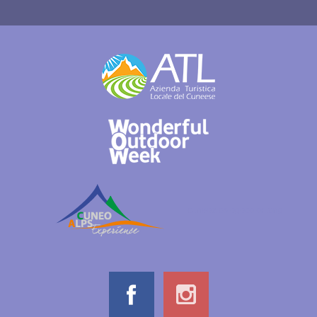
cuneoalpslogocolori.png