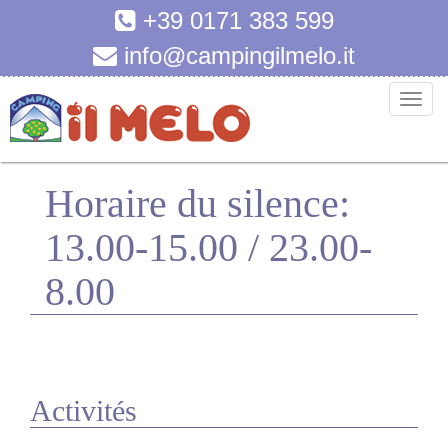
+39 0171 383 599
info@campingilmelo.it
T
o
g
g
Horaire du silence:
l
e
13.00-15.00 / 23.00-
n
a
8.00
v
i
g
a
t
Activités
i
o