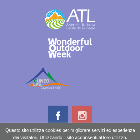
cuneoalpslogocolori.png
Questo sito utilizza cookies per migliorare servizi ed esperienza
dei visitatori. Utilizzando il sito acconsenti al loro utilizzo.