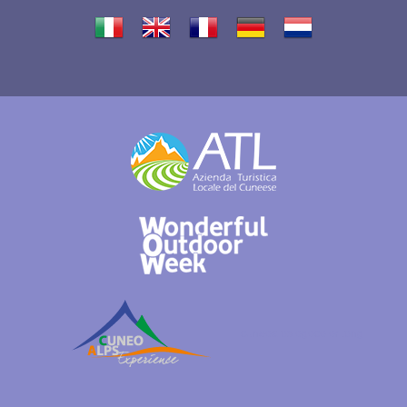
cuneoalpslogocolori.png