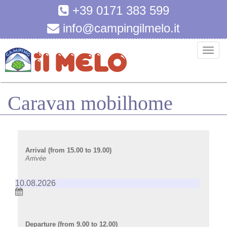
+39 0171 383 599
info@campingilmelo.it
T
o
g
g
Caravan mobilhome
l
e
n
a
v
Arrival (from 15.00 to 19.00)
Arrivée
i
g
a
t
i
o
Departure (from 9.00 to 12.00)