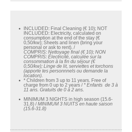
INCLUDED: Final Cleaning (€ 10);
NOT
INCLUDED: Electricity, calculated on
consumption at the end of the stay (€
0,50/kw)
;
Sheets and linen (bring your
personal or ask to rent).
/
COMPRIS: Nettoyage final (€ 10);
NON
COMPRIS: Électricité, calculée sur la
consommation à la fin du séjour
(€
0,50/kw)
;
Linge de lit, serviettes et torchons
(apporte tes personnnels ou demande la
location).
* Children from 3 up to 11 years. Free of
charge from 0 up to 2 years /
* Enfants de 3 à
11 ans. Gratuits de 0 à 2 ans.
MINIMUM 3 NIGHTS in high season (15.6-
31.8) /
MINIMUM 3 NUITS en haute saison
(15.6-31.8)