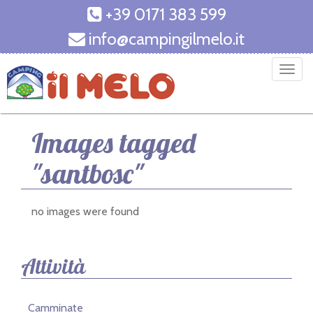
+39 0171 383 599
info@campingilmelo.it
T
o
g
g
Images tagged
l
e
"santbosc"
n
a
v
no images were found
i
g
a
Attività
t
i
o
Camminate