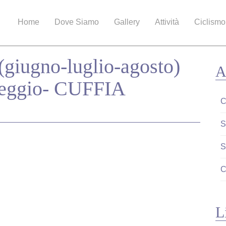
Home
Dove Siamo
Gallery
Attività
Ciclismo
iugno-luglio-agosto)
A
mpeggio- CUFFIA
C
S
S
C
L