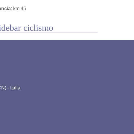
ancia
: km 45
idebar ciclismo
) - Italia