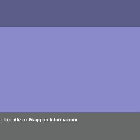
cuneoalpslogocolori.png
l loro utilizzo.
Maggiori Informazioni