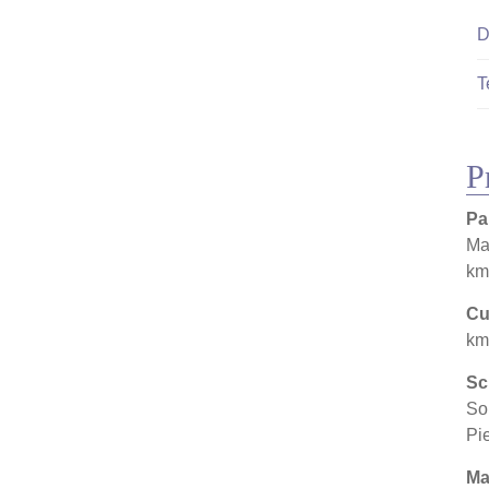
D
T
P
Pa
Ma
km
Cu
km
Sc
So
Pi
Ma