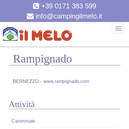
+39 0171 383 599
info@campingilmelo.it
T
o
g
g
Rampignado
l
e
n
a
BERNEZZO –
www.rampignado.com
v
i
g
Attività
a
t
i
Camminate
o