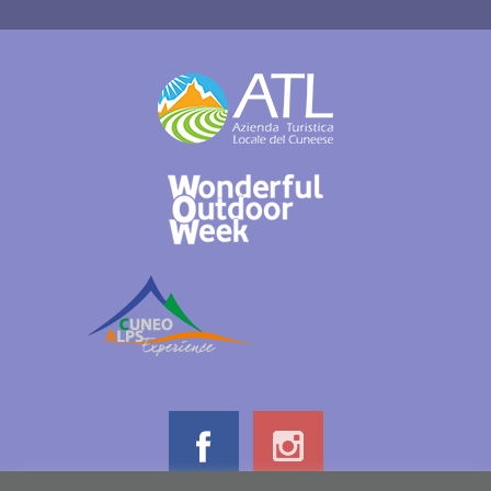
cuneoalpslogocolori.png