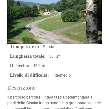
n
Tipo percorso:
Strada
Lunghezza totale:
38 Km
Dislivello:
450 mt
Livello di difficoltà:
intermedio
Descrizione
Il percorso percorre l’intera fascia pedemontana ai
piedi della Bisalta lungo stradine in gran parte solitarie
e piacevoli [quasi interamente asfaltato (tratti sterrati: