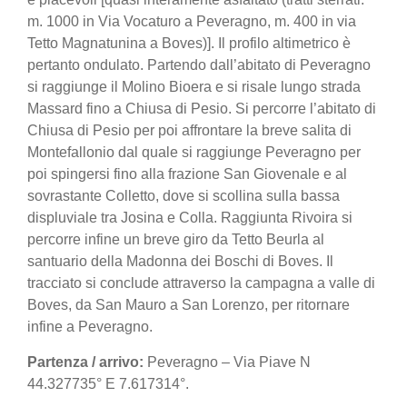
m. 1000 in Via Vocaturo a Peveragno, m. 400 in via
Tetto Magnatunina a Boves)]. Il profilo altimetrico è
pertanto ondulato. Partendo dall’abitato di Peveragno
si raggiunge il Molino Bioera e si risale lungo strada
Massard fino a Chiusa di Pesio. Si percorre l’abitato di
Chiusa di Pesio per poi affrontare la breve salita di
Montefallonio dal quale si raggiunge Peveragno per
poi spingersi fino alla frazione San Giovenale e al
sovrastante Colletto, dove si scollina sulla bassa
displuviale tra Josina e Colla. Raggiunta Rivoira si
percorre infine un breve giro da Tetto Beurla al
santuario della Madonna dei Boschi di Boves. Il
tracciato si conclude attraverso la campagna a valle di
Boves, da San Mauro a San Lorenzo, per ritornare
infine a Peveragno.
Partenza / arrivo:
Peveragno – Via Piave N
44.327735° E 7.617314°.