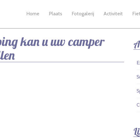
Home
Plaats
Fotogalerij
Activiteit
Fie
ping kan u uw camper
A
llen
E
S
S
C
L