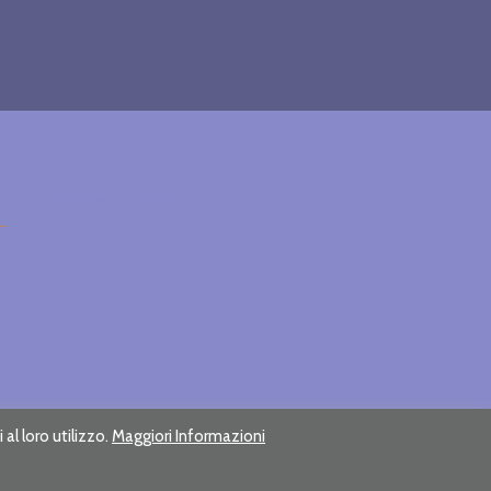
cuneoalpslogocolori.png
al loro utilizzo.
Maggiori Informazioni