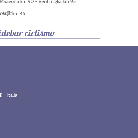
e:
Savona km 90 - Ventimiglia km 95
nkrijk:
km 45
idebar ciclismo
 - Italia