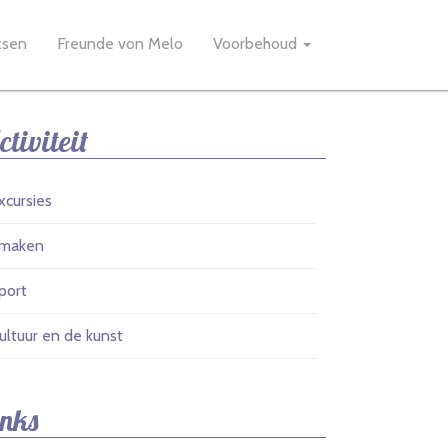
tsen
Freunde von Melo
Voorbehoud
ctiviteit
xcursies
maken
port
ultuur en de kunst
inks