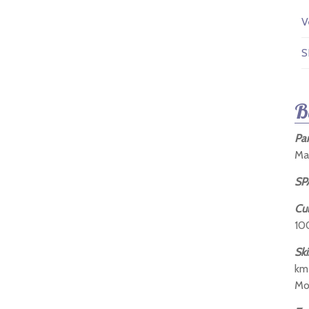
V
S
B
Pa
Ma
SP
Cul
10
Ski
km
Mo